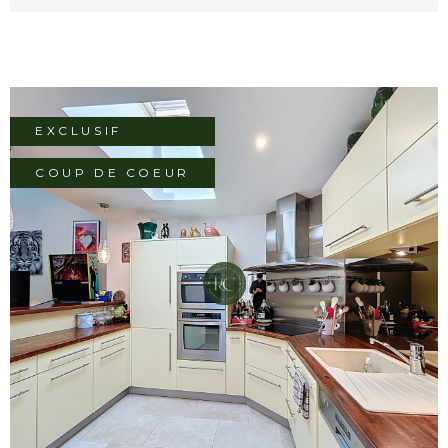
intéressant pour un investisseur ou un
acquéreur souhaitant valoriser un
emplacement de premier ordre. Situé sous
les toits, il profite du charme caractéristique
des derniers étages avec ses volumes
atypiques et son atmosphère intimiste. Des
EXCLUSIF
travaux de rafraîchissement permettront de
révéler tout le potentiel de ce logement et
COUP DE COEUR
d'en faire un pied-à-terre de caractère ou
un investissement locatif patrimonial au sein
de l'un des secteurs les plus prisés de Dijon.
L'adresse constitue incontestablement l'un
des principaux atouts de ce bien :
VOIR LE BIEN
commerces, transports, restaurants et
animation du centre-ville sont accessibles à
pied en quelques minutes seulement. Une
opportunité rare pour les amateurs
d'investissement en hyper-centre
recherchant avant tout un emplacement
de qualité. Les plus : • Adresse recherchée à