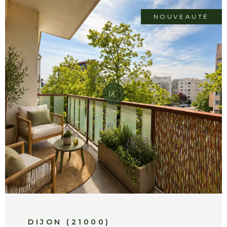
cuisine équipée ouverte sur salon-séjour,
d’une chambre, d’un dressing pouvant
NOUVEAUTÉ
aisément être aménagé en troisième
chambre, d’une salle d’eau, d’un WC
indépendant ainsi que d’une buanderie. À
l’étage, une mezzanine à usage de bureau
offre un espace de travail ou de détente,
complétée par une seconde chambre, un
dressing et une salle d’eau avec WC.
VOIR LE BIEN
L’ensemble dégage une atmosphère
chaleureuse aux volumes généreux, en
hyper-centre, tout en conservant une vraie
sensation de tranquillité. Un bien singulier et
recherché, alliant emplacement, confort et
caractère, au sein de l’un des secteurs les
plus emblématiques de Dijon. En annexes :
deux garages fermés. Possibilité d’acquérir
un troisième garage en supplément. Les
atouts : Adresse premium à deux pas de la
place Bossuet Environnement calme et
DIJON (21000)