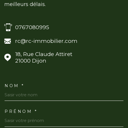
meilleurs délais.
0767080995
rc@rc-immobilier.com
18, Rue Claude Attiret
21000
Dijon
NOM *
TRAD_MELTEM_VOSCOORDO
PRÉNOM *