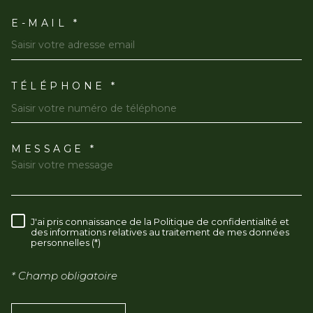
E-MAIL *
TÉLÉPHONE *
MESSAGE *
TRAD_MELTEM_VOREDEMAN
J'ai pris connaissance de la Politique de confidentialité et
RÈGLEMENTATION
des informations relatives au traitement de mes données
personnelles (*)
* Champ obligatoire