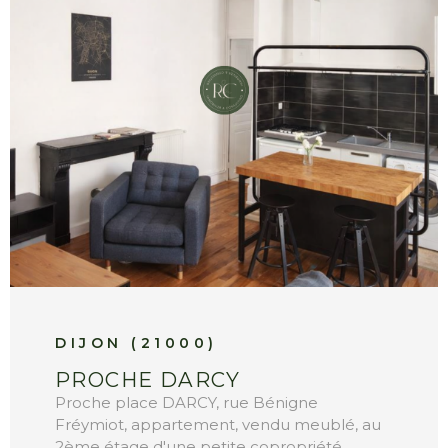
VOIR LE BIEN
DIJON (21000)
PROCHE DARCY
Proche place DARCY, rue Bénigne
Fréymiot, appartement, vendu meublé, au
2ème étage d'une petite copropriété