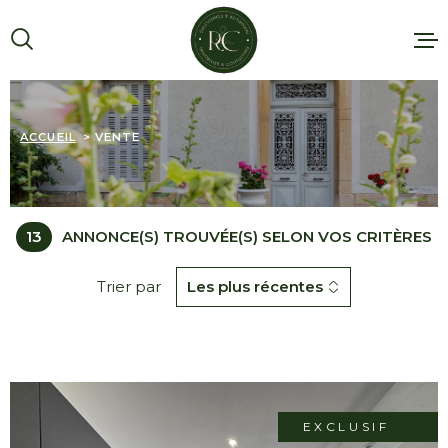
Aller
Aller
Aller
Aller
à
à
au
au
:
la
menu
contenu
recherche
principal
AGENCE
ACCUEIL
VENTE
VENTES
13
ANNONCE(S) TROUVÉE(S) SELON VOS CRITÈRES
LOCATIONS
Trier par
Les plus récentes
EXTERNALI
SERVICES
ESTIMATIO
EXCLUSIF
ALERTE E-