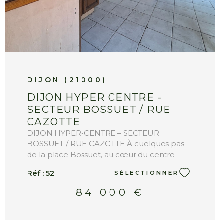
DIJON (21000)
DIJON HYPER CENTRE -
SECTEUR BOSSUET / RUE
CAZOTTE
DIJON HYPER-CENTRE – SECTEUR
BOSSUET / RUE CAZOTTE À quelques pas
de la place Bossuet, au cœur du centre
historique de Dijon, découvrez cet
Réf :
52
SÉLECTIONNER
appartement niché au dernier étage d'une
petite copropriété à taille humaine.
84 000 €
Développant 21 m² Loi Carrez et près de 58
m² au sol, ce bien bénéficie d'un potentiel
d'aménagement particulièrement