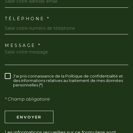
TÉLÉPHONE *
MESSAGE *
TRAD_MELTEM_VOREDEMAN
J'ai pris connaissance de la Politique de confidentialité et
RÈGLEMENTATION
des informations relatives au traitement de mes données
personnelles (*)
* Champ obligatoire
ENVOYER
Les informations recueillies sur ce formulaire sont