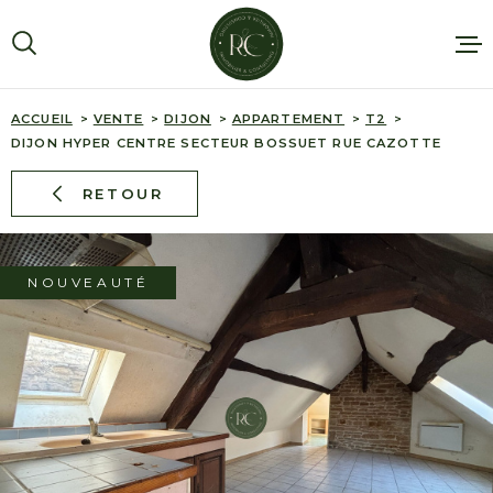
Aller
Aller
Aller
Aller
à
à
au
au
:
la
menu
contenu
recherche
principal
ACCUEIL
VENTE
DIJON
APPARTEMENT
T2
DIJON HYPER CENTRE SECTEUR BOSSUET RUE CAZOTTE
AGENCE
RETOUR
VENTES
LOCATIONS
NOUVEAUTÉ
EXTERNALI
SERVICES
ESTIMATIO
ALERTE E-