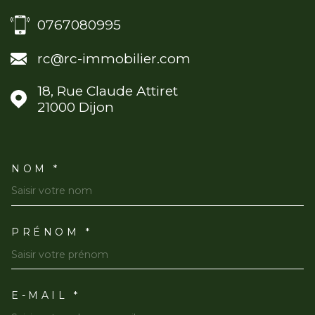
0767080995
rc@rc-immobilier.com
18, Rue Claude Attiret
21000
Dijon
NOM *
TRAD_MELTEM_VOSCOORDO
PRÉNOM *
E-MAIL *