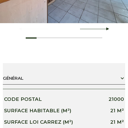
GÉNÉRAL
Caractérisque
Valeurs
CODE POSTAL
21000
SURFACE HABITABLE (M²)
21 M²
SURFACE LOI CARREZ (M²)
21 M²